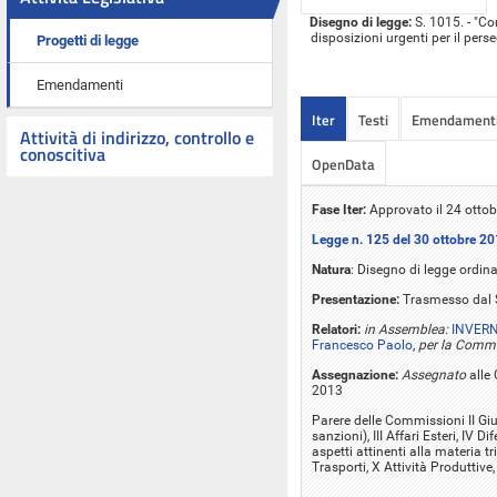
Disegno di legge:
S. 1015. - "Co
disposizioni urgenti per il per
Progetti di legge
Emendamenti
Iter
Testi
Emendament
Attività di indirizzo, controllo e
conoscitiva
OpenData
Fase Iter:
Approvato il 24 otto
Legge n. 125 del 30 ottobre 2
Natura
: Disegno di legge ordina
Presentazione:
Trasmesso dal S
Relatori:
in Assemblea:
INVERNI
Francesco Paolo
,
per la Commis
Assegnazione:
Assegnato
alle 
2013
Parere delle Commissioni II Giu
sanzioni), III Affari Esteri, IV 
aspetti attinenti alla materia t
Trasporti, X Attività Produttive,