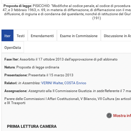
Proposta di legge:
PISICCHIO: "Modifiche al codice penale, al codice di procedura p
47, e 3 febbraio 1963, n. 69, in materia di diffamazione, di diffamazione con il m
diffusione, di ingiuria e di condanna del querelante, nonché di istituzione del Giur
(191)
Iter
Testi
Emendamenti
Esame in Commissione
Discussione in 
OpenData
Fase Iter:
Assorbito il 17 ottobre 2013 dall'approvazione di pdl abbinato
Natura
: Proposta di legge ordinaria
Presentazione:
Presentata il 15 marzo 2013
Relatori:
in Assemblea:
VERINI Walter
,
COSTA Enrico
Assegnazione:
Assegnato
alla II Commissione Giustizia
in sede
Referente il 7 m
Parere delle Commissioni I Affari Costituzionali, V Bilancio, VII Cultura (ex arti
e IX Trasporti
Mostra inf
PRIMA LETTURA CAMERA