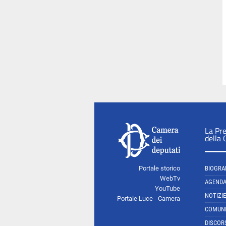
La Pr
della
Portale storico
BIOGRA
WebTv
AGEND
YouTube
NOTIZIE
Portale Luce - Camera
COMUNI
DISCOR