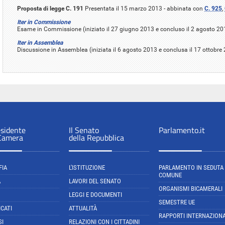
Proposta di legge C. 191
Presentata il 15 marzo 2013 - abbinata con
C. 925
,
Iter in Commissione
Esame in Commissione (iniziato il 27 giugno 2013 e concluso il 2 agosto 20
Iter in Assemblea
Discussione in Assemblea (iniziata il 6 agosto 2013 e conclusa il 17 ottobre
esidente
Il Senato
Parlamento.it
 Camera
della Repubblica
FIA
L'ISTITUZIONE
PARLAMENTO IN SEDUTA
COMUNE
A
LAVORI DEL SENATO
ORGANISMI BICAMERALI
LEGGI E DOCUMENTI
SEMESTRE UE
CATI
ATTUALITÀ
RAPPORTI INTERNAZIONA
SI
RELAZIONI CON I CITTADINI