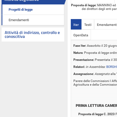
Proposta di legge:
MANNINO ed alt
dei direttori degli enti p
Progetti di legge
Emendamenti
Iter
Testi
Emendament
Attività di indirizzo, controllo e
OpenData
conoscitiva
Fase Iter:
Assorbito il 20 giugn
Natura
: Proposta di legge ordin
Presentazione:
Presentata il 3
Relatori:
in Assemblea:
BORGHI
Assegnazione:
Assegnato
alla
Parere delle Commissioni I Affari
Agricoltura e della Commission
PRIMA LETTURA CAME
Proposta di legge C. 2023
P