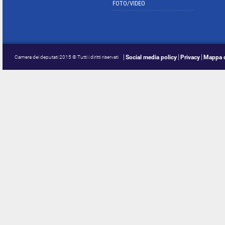
FOTO/VIDEO
Social media policy
Privacy
Mappa d
Camera dei deputati 2015 © Tutti i diritti riservati