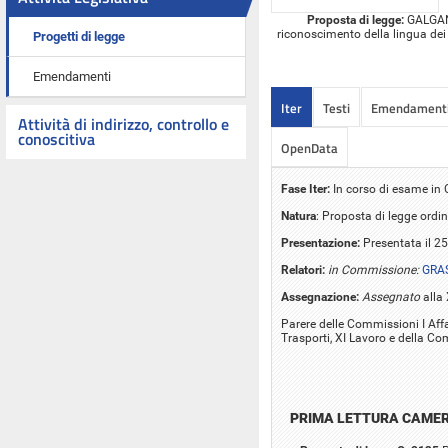
Proposta di legge:
GALGANO 
riconoscimento della lingua dei s
Progetti di legge
Emendamenti
Iter
Testi
Emendament
Attività di indirizzo, controllo e
conoscitiva
OpenData
Fase Iter:
In corso di esame i
Natura
: Proposta di legge ordin
Presentazione:
Presentata il 2
Relatori:
in Commissione:
GRAS
Assegnazione:
Assegnato
alla 
Parere delle Commissioni I Affari 
Trasporti, XI Lavoro e della C
PRIMA LETTURA CAME