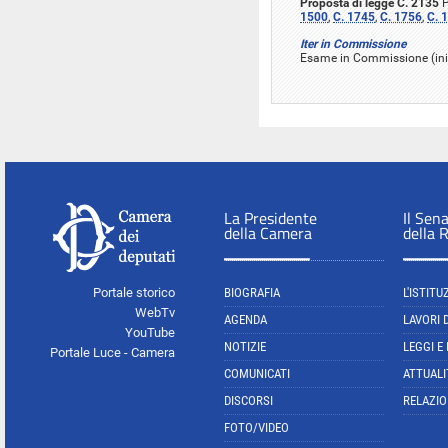
Proposta di legge C. 2135
P
1500
,
C. 1745
,
C. 1756
,
C. 
Iter in Commissione
Esame in Commissione (ini
La Presidente
Il Sen
della Camera
della 
Portale storico
BIOGRAFIA
L'ISTITU
WebTv
AGENDA
LAVORI 
YouTube
NOTIZIE
LEGGI E
Portale Luce - Camera
COMUNICATI
ATTUALI
DISCORSI
RELAZIO
FOTO/VIDEO