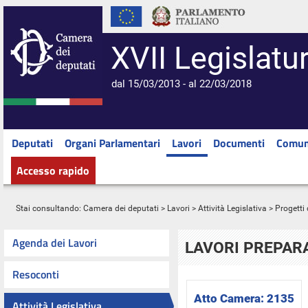
XVII Legislatu
dal 15/03/2013 - al 22/03/2018
Deputati
Organi Parlamentari
Lavori
Documenti
Comun
Accesso rapido
Stai consultando:
Camera dei deputati
>
Lavori
>
Attività Legislativa
>
Progetti 
Agenda dei Lavori
LAVORI PREPARA
Resoconti
Atto Camera:
2135
Attività Legislativa