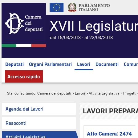
XVII Legislatu
dal 15/03/2013 - al 22/03/2018
Deputati
Organi Parlamentari
Lavori
Documenti
Comun
Accesso rapido
Stai consultando:
Camera dei deputati
>
Lavori
>
Attività Legislativa
>
Progetti 
Agenda dei Lavori
LAVORI PREPARA
Resoconti
Atto Camera:
2474
Attività Legislativa