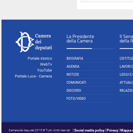
La Presidente
Il Sen
della Camera
della 
Portale storico
BIOGRAFIA
L'ISTITU
WebTv
AGENDA
LAVORI 
YouTube
NOTIZIE
LEGGI E
Portale Luce - Camera
COMUNICATI
ATTUALI
DISCORSI
RELAZIO
FOTO/VIDEO
Social media policy
Privacy
Mappa d
Camera dei deputati 2015 © Tutti i diritti riservati