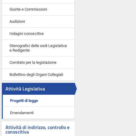
Giunte e Commissioni
Audizioni
Indagini conoscitive
Stenografici delle sedi Legislativa
e Redigente
Comitato per la legislazione
Bollettino degli Organi Collegiali
Attività Legislativa
Progetti di legge
Emendamenti
Attività di indirizzo, controllo e
conoscitiva