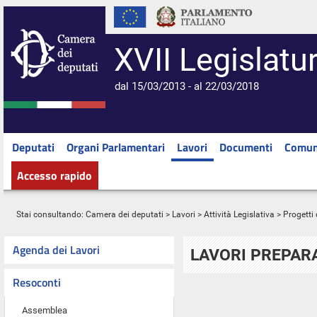
XVII Legislatu
dal 15/03/2013 - al 22/03/2018
Deputati
Organi Parlamentari
Lavori
Documenti
Comun
Accesso rapido
Stai consultando:
Camera dei deputati
>
Lavori
>
Attività Legislativa
>
Progetti 
Agenda dei Lavori
LAVORI PREPARA
Resoconti
Assemblea