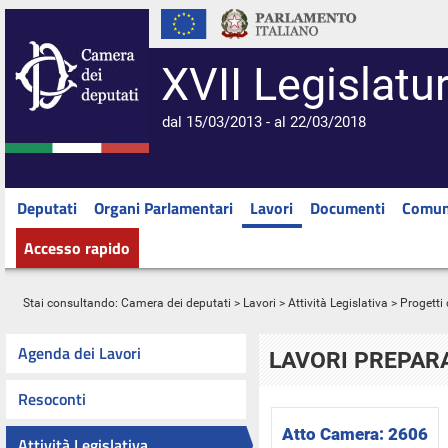
XVII Legislatu
dal 15/03/2013 - al 22/03/2018
Deputati
Organi Parlamentari
Lavori
Documenti
Comun
Accesso rapido
Stai consultando:
Camera dei deputati
>
Lavori
>
Attività Legislativa
>
Progetti 
Agenda dei Lavori
LAVORI PREPARA
Resoconti
Atto Camera:
2606
Attività Legislativa