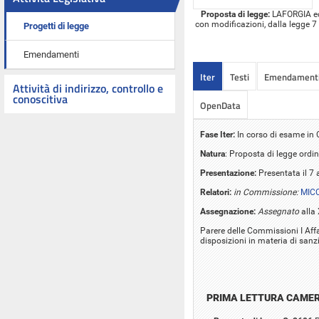
Proposta di legge:
LAFORGIA ed a
con modificazioni, dalla legge 7 
Progetti di legge
Emendamenti
Iter
Testi
Emendament
Attività di indirizzo, controllo e
conoscitiva
OpenData
Fase Iter:
In corso di esame i
Natura
: Proposta di legge ordin
Presentazione:
Presentata il 7
Relatori:
in Commissione:
MICC
Assegnazione:
Assegnato
alla
Parere delle Commissioni I Affar
disposizioni in materia di sanzi
PRIMA LETTURA CAME