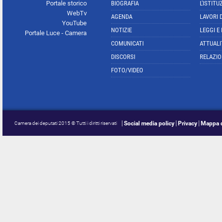
Portale storico
BIOGRAFIA
L'ISTITU
WebTv
AGENDA
LAVORI 
YouTube
NOTIZIE
LEGGI E
Portale Luce - Camera
COMUNICATI
ATTUALI
DISCORSI
RELAZIO
FOTO/VIDEO
Social media policy
Privacy
Mappa d
Camera dei deputati 2015 © Tutti i diritti riservati