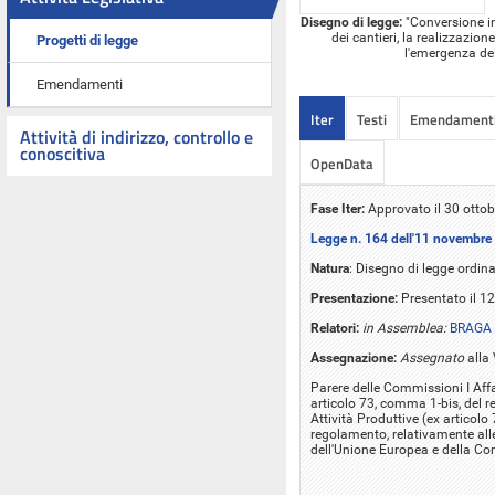
Disegno di legge:
"Conversione in
dei cantieri, la realizzazion
Progetti di legge
l'emergenza del
Emendamenti
Iter
Testi
Emendament
Attività di indirizzo, controllo e
conoscitiva
OpenData
Fase Iter:
Approvato il 30 otto
Legge n. 164 dell'11 novembre
Natura
: Disegno di legge ordina
Presentazione:
Presentato il 1
Relatori:
in Assemblea:
BRAGA 
Assegnazione:
Assegnato
alla
Parere delle Commissioni I Affari 
articolo 73, comma 1-bis, del r
Attività Produttive (ex articol
regolamento, relativamente alle 
dell'Unione Europea e della Co