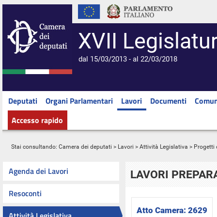
XVII Legislatu
dal 15/03/2013 - al 22/03/2018
Deputati
Organi Parlamentari
Lavori
Documenti
Comun
Accesso rapido
Stai consultando:
Camera dei deputati
>
Lavori
>
Attività Legislativa
>
Progetti 
Agenda dei Lavori
LAVORI PREPARA
Resoconti
Atto Camera:
2629
Attività Legislativa