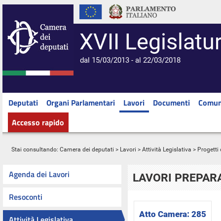
XVII Legislatu
dal 15/03/2013 - al 22/03/2018
Deputati
Organi Parlamentari
Lavori
Documenti
Comun
Accesso rapido
Stai consultando:
Camera dei deputati
>
Lavori
>
Attività Legislativa
>
Progetti 
Agenda dei Lavori
LAVORI PREPARA
Resoconti
Atto Camera:
285
Attività Legislativa