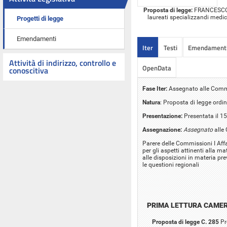
Proposta di legge:
FRANCESCO SA
laureati specializzandi medic
Progetti di legge
Emendamenti
Iter
Testi
Emendament
Attività di indirizzo, controllo e
OpenData
conoscitiva
Fase Iter:
Assegnato alle Commiss
Natura
: Proposta di legge ordin
Presentazione:
Presentata il 1
Assegnazione:
Assegnato
alle 
Parere delle Commissioni I Affa
per gli aspetti attinenti alla m
alle disposizioni in materia pr
le questioni regionali
PRIMA LETTURA CAME
Proposta di legge C. 285
Pr