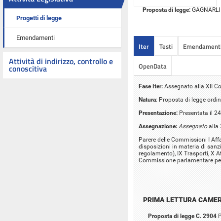
Proposta di legge:
GAGNARLI ed
Progetti di legge
Emendamenti
Iter
Testi
Emendament
Attività di indirizzo, controllo e
OpenData
conoscitiva
Fase Iter:
Assegnato alla XII Co
Natura
: Proposta di legge ordin
Presentazione:
Presentata il 2
Assegnazione:
Assegnato
alla 
Parere delle Commissioni I Affar
disposizioni in materia di sanzio
regolamento), IX Trasporti, X At
Commissione parlamentare per 
PRIMA LETTURA CAME
Proposta di legge C. 2904
P