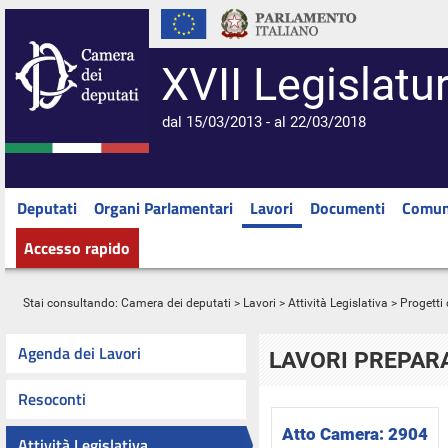
XVII Legislatu
dal 15/03/2013 - al 22/03/2018
Deputati
Organi Parlamentari
Lavori
Documenti
Comun
Accesso rapido
Stai consultando:
Camera dei deputati
>
Lavori
>
Attività Legislativa
>
Progetti 
Agenda dei Lavori
LAVORI PREPARA
Resoconti
Atto Camera:
2904
Attività Legislativa