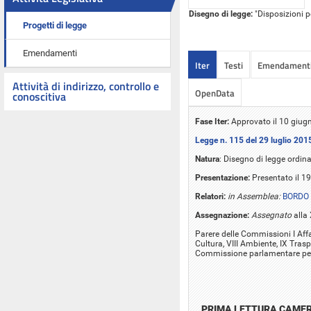
Disegno di legge:
"Disposizioni p
Progetti di legge
Emendamenti
Iter
Testi
Emendament
Attività di indirizzo, controllo e
OpenData
conoscitiva
Fase Iter:
Approvato il 10 giug
Legge n. 115 del 29 luglio 201
Natura
: Disegno di legge ordina
Presentazione:
Presentato il 1
Relatori:
in Assemblea:
BORDO 
Assegnazione:
Assegnato
alla
Parere delle Commissioni I Affari 
Cultura, VIII Ambiente, IX Traspor
Commissione parlamentare per 
PRIMA LETTURA CAME