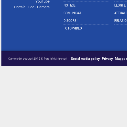
YouTube
NOTIZIE
LEGGI E
Portale Luce - Camera
COMUNICATI
ATTUALI
DISCORSI
RELAZIO
FOTO/VIDEO
Social media policy
Privacy
Mappa d
Camera dei deputati 2015 © Tutti i diritti riservati