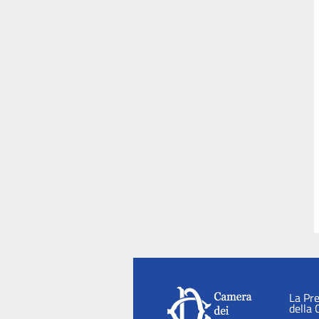
La Pr
della