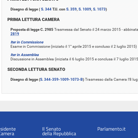
Disegno di legge (
S. 344
T.U. con
S. 359
,
S. 1009
,
S. 1073
)
PRIMA LETTURA CAMERA
Proposta di legge C. 2985
Trasmessa dal Senato il 24 marzo 2015 - abbinat
2819
Iter in Commissione
Esame in Commissione (iniziato il 1° aprile 2015 e concluso il 2 luglio 2015)
Iter in Assemblea
Discussione in Assemblea (iniziata il 6 luglio 2015 e conclusa il 7 luglio 20
SECONDA LETTURA SENATO
Disegno di legge (
S. 344-359-1009-1073-B
)
Trasmesso dalla Camera l'8 lug
esidente
Il Senato
Parlamento.it
 Camera
della Repubblica