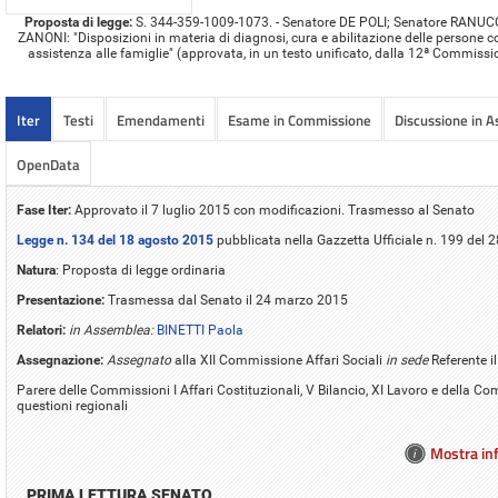
Proposta di legge:
S. 344-359-1009-1073. - Senatore DE POLI; Senatore RANUCCI
ZANONI: "Disposizioni in materia di diagnosi, cura e abilitazione delle persone con
assistenza alle famiglie" (approvata, in un testo unificato, dalla 12ª Commis
Iter
Testi
Emendamenti
Esame in Commissione
Discussione in 
OpenData
Fase Iter:
Approvato il 7 luglio 2015 con modificazioni. Trasmesso al Senato
Legge n. 134 del 18 agosto 2015
pubblicata nella Gazzetta Ufficiale n. 199 del
Natura
: Proposta di legge ordinaria
Presentazione:
Trasmessa dal Senato il 24 marzo 2015
Relatori:
in Assemblea:
BINETTI Paola
Assegnazione:
Assegnato
alla XII Commissione Affari Sociali
in sede
Referente 
Parere delle Commissioni I Affari Costituzionali, V Bilancio, XI Lavoro e della 
questioni regionali
Mostra inf
PRIMA LETTURA SENATO