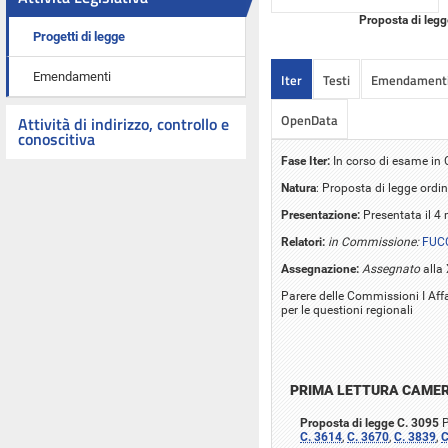
Proposta di legg
Progetti di legge
Emendamenti
Iter
Testi
Emendament
OpenData
Attività di indirizzo, controllo e
conoscitiva
Fase Iter:
In corso di esame i
Natura
: Proposta di legge ordin
Presentazione:
Presentata il 4
Relatori:
in Commissione:
FUCC
Assegnazione:
Assegnato
alla 
Parere delle Commissioni I Affa
per le questioni regionali
PRIMA LETTURA CAME
Proposta di legge C. 3095
P
C. 3614
,
C. 3670
,
C. 3839
,
C