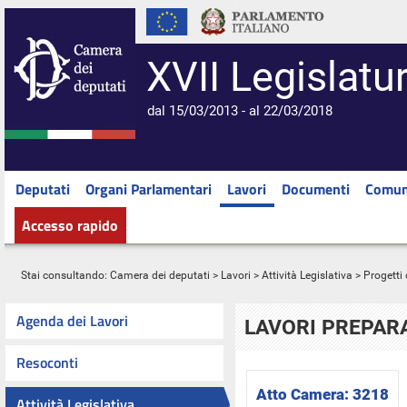
XVII Legislatu
dal 15/03/2013 - al 22/03/2018
Deputati
Organi Parlamentari
Lavori
Documenti
Comun
Accesso rapido
Stai consultando:
Camera dei deputati
>
Lavori
>
Attività Legislativa
>
Progetti 
Agenda dei Lavori
LAVORI PREPARA
Resoconti
Atto Camera:
3218
Attività Legislativa