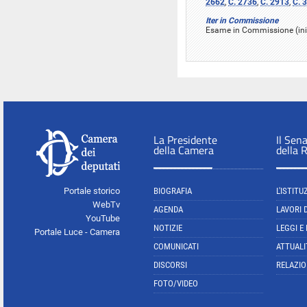
2662
,
C. 2736
,
C. 2913
,
C. 
Iter in Commissione
Esame in Commissione (inizi
La Presidente
Il Sen
della Camera
della 
Portale storico
BIOGRAFIA
L'ISTITU
WebTv
AGENDA
LAVORI 
YouTube
NOTIZIE
LEGGI E
Portale Luce - Camera
COMUNICATI
ATTUALI
DISCORSI
RELAZIO
FOTO/VIDEO