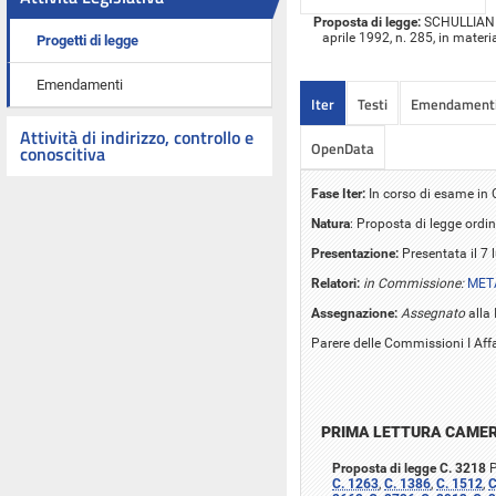
Proposta di legge:
SCHULLIAN ed 
aprile 1992, n. 285, in materia
Progetti di legge
Emendamenti
Iter
Testi
Emendament
Attività di indirizzo, controllo e
OpenData
conoscitiva
Fase Iter:
In corso di esame i
Natura
: Proposta di legge ordin
Presentazione:
Presentata il 7 
Relatori:
in Commissione:
MET
Assegnazione:
Assegnato
alla
Parere delle Commissioni I Affar
PRIMA LETTURA CAME
Proposta di legge C. 3218
P
C. 1263
,
C. 1386
,
C. 1512
,
C