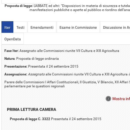
Proposta di legge:
L'ABBATE ed altri: "Disposizioni in materia di sicurezza e tutela
manifestazioni pubbliche o aperte al pubblico e riordino dell'an
Iter
Testi
Emendamenti
Esame in Commissione
Discussione in 
OpenData
Fase Iter:
Assegnato alle Commissioni riunite VII Cultura e XIII Agricoltura
Natura
: Proposta di legge ordinaria
Presentazione:
Presentata il 24 settembre 2015
Assegnazione:
Assegnato
alle Commissioni riunite VII Cultura e XIII Agricoltura
i
Parere delle Commissioni I Affari Costituzionali, II Giustizia, V Bilancio, XII Affa
parlamentare per le questioni regionali
Mostra inf
PRIMA LETTURA CAMERA
Proposta di legge C. 3322
Presentata il 24 settembre 2015