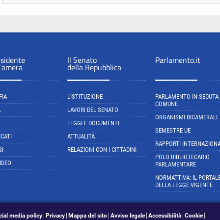
esidente
Il Senato
Parlamento.it
 Camera
della Repubblica
FIA
L'ISTITUZIONE
PARLAMENTO IN SEDUTA
COMUNE
A
LAVORI DEL SENATO
ORGANISMI BICAMERALI
LEGGI E DOCUMENTI
SEMESTRE UE
CATI
ATTUALITÀ
RAPPORTI INTERNAZIONA
SI
RELAZIONI CON I CITTADINI
POLO BIBLIOTECARIO
IDEO
PARLAMENTARE
NORMATTIVA: IL PORTAL
DELLA LEGGE VIGENTE
cial media policy
Privacy
Mappa del sito
Avviso legale
Accessibilità
Cookie