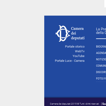
La Pr
della
Portale storico
BIOGRA
WebTv
AGEND
YouTube
NOTIZIE
Portale Luce - Camera
COMUNI
DISCOR
FOTO/V
So
Camera dei deputati 2015 © Tutti i diritti riservati