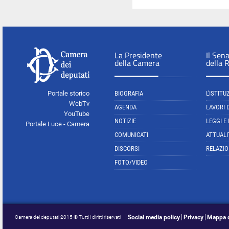
La Presidente
Il Sen
della Camera
della 
Portale storico
BIOGRAFIA
L'ISTITU
WebTv
AGENDA
LAVORI 
YouTube
NOTIZIE
LEGGI E
Portale Luce - Camera
COMUNICATI
ATTUALI
DISCORSI
RELAZIO
FOTO/VIDEO
Social media policy
Privacy
Mappa d
Camera dei deputati 2015 © Tutti i diritti riservati