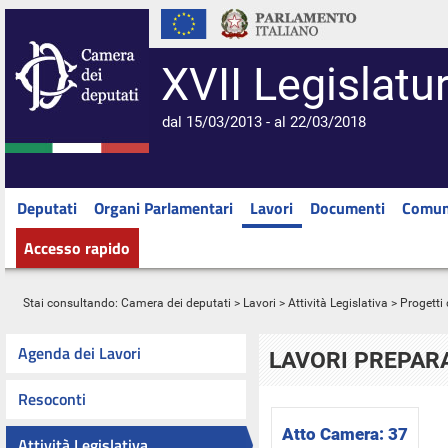
XVII Legislatu
dal 15/03/2013 - al 22/03/2018
Deputati
Organi Parlamentari
Lavori
Documenti
Comun
Accesso rapido
Stai consultando:
Camera dei deputati
>
Lavori
>
Attività Legislativa
>
Progetti 
Agenda dei Lavori
LAVORI PREPARA
Resoconti
Atto Camera:
37
Attività Legislativa