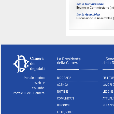
Iter in Commissione
Esame in Commissione (inizi
Iter in Assemblea
Discussione in Assemblea (
La Presidente
Il Sen
della Camera
della 
Portale storico
BIOGRAFIA
L'ISTITU
WebTv
AGENDA
LAVORI 
YouTube
NOTIZIE
LEGGI E
Portale Luce - Camera
COMUNICATI
ATTUALI
DISCORSI
RELAZIO
FOTO/VIDEO