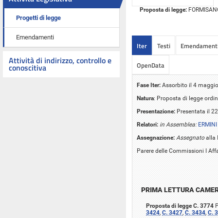
Proposta di legge:
FORMISANO e
Progetti di legge
Emendamenti
Iter
Testi
Emendament
Attività di indirizzo, controllo e
OpenData
conoscitiva
Fase Iter:
Assorbito il 4 maggio
Natura
: Proposta di legge ordin
Presentazione:
Presentata il 22
Relatori:
in Assemblea:
ERMINI
Assegnazione:
Assegnato
alla 
Parere delle Commissioni I Affa
PRIMA LETTURA CAME
Proposta di legge C. 3774
P
3424
,
C. 3427
,
C. 3434
,
C. 