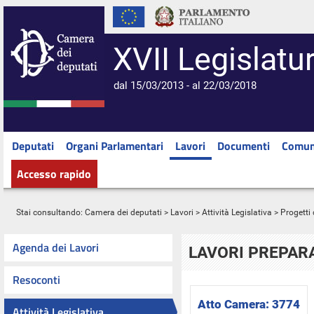
XVII Legislatu
dal 15/03/2013 - al 22/03/2018
Deputati
Organi Parlamentari
Lavori
Documenti
Comun
Accesso rapido
Stai consultando:
Camera dei deputati
>
Lavori
>
Attività Legislativa
>
Progetti 
Agenda dei Lavori
LAVORI PREPARA
Resoconti
Atto Camera:
3774
Attività Legislativa