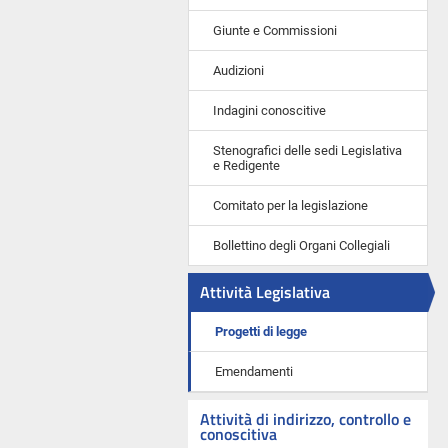
Giunte e Commissioni
Audizioni
Indagini conoscitive
Stenografici delle sedi Legislativa
e Redigente
Comitato per la legislazione
Bollettino degli Organi Collegiali
Attività Legislativa
Progetti di legge
Emendamenti
Attività di indirizzo, controllo e
conoscitiva