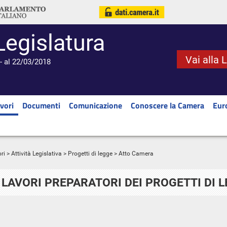
Legislatura
Vai alla 
- al 22/03/2018
vori
Documenti
Comunicazione
Conoscere la Camera
Eur
ri
>
Attività Legislativa
>
Progetti di legge
> Atto Camera
LAVORI PREPARATORI DEI PROGETTI DI 