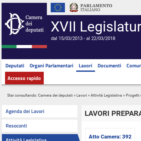
XVII Legislatu
dal 15/03/2013 - al 22/03/2018
Deputati
Organi Parlamentari
Lavori
Documenti
Comun
Accesso rapido
Stai consultando:
Camera dei deputati
>
Lavori
>
Attività Legislativa
>
Progetti 
Agenda dei Lavori
LAVORI PREPARA
Resoconti
Atto Camera:
392
Attività Legislativa