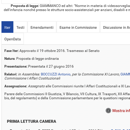
Proposta di legge:
GIAMMANCO ed altri: "Norme in materia di videosorveglianz
dell'infanzia nonché presso le strutture socio-assistenziali per anziani, disabili e 
Iter
Testi
Emendamenti
Esame in Commissione
Discussione in 
OpenData
Fase Iter:
Approvato il 19 ottobre 2016. Trasmesso al Senato
Natura
: Proposta di legge ordinaria
Presentazione:
Presentata il 27 giugno 2016
Relatori:
in Assemblea:
BOCCUZZI Antonio
,
per la Commissione XI Lavoro
,
GIAMM
Commissione I Affari Costituzionali
Assegnazione:
Assegnato
alle Commissioni riunite I Affari Costituzionali e XI La
Parere delle Commissioni II Giustizia, V Bilancio, VII Cultura, IX Trasporti, XII Aff
bis, del regolamento) e della Commissione parlamentare per le questioni regiona
Mostra inf
PRIMA LETTURA CAMERA