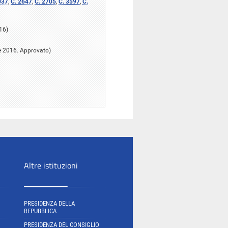
037
,
C. 2647
,
C. 2705
,
C. 3597
,
C.
16)
re 2016. Approvato)
Altre istituzioni
PRESIDENZA DELLA
REPUBBLICA
PRESIDENZA DEL CONSIGLIO