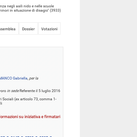
a negli asili nido e nelle scuole
minori in situazione di disagio" (3933)
Assemblea
Dossier
Votazioni
ANCO Gabriella
,
per la
voro
in sede
Referente il 5 luglio 2016
ari Sociali (ex articolo 73, comma 1-
li
ormazioni su iniziativa e firmatari