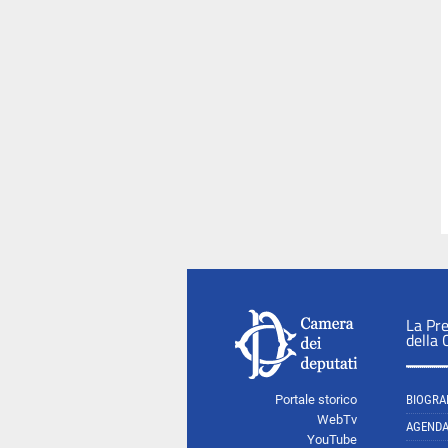
La Pr
della
Portale storico
BIOGRA
WebTv
AGEND
YouTube