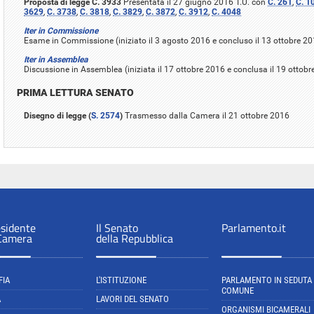
Proposta di legge C. 3933
Presentata il 27 giugno 2016 T.U. con
C. 261
,
C. 1
3629
,
C. 3738
,
C. 3818
,
C. 3829
,
C. 3872
,
C. 3912
,
C. 4048
Iter in Commissione
Esame in Commissione (iniziato il 3 agosto 2016 e concluso il 13 ottobre 20
Iter in Assemblea
Discussione in Assemblea (iniziata il 17 ottobre 2016 e conclusa il 19 ottob
PRIMA LETTURA SENATO
Disegno di legge (
S. 2574
)
Trasmesso dalla Camera il 21 ottobre 2016
esidente
Il Senato
Parlamento.it
 Camera
della Repubblica
FIA
L'ISTITUZIONE
PARLAMENTO IN SEDUTA
COMUNE
A
LAVORI DEL SENATO
ORGANISMI BICAMERALI