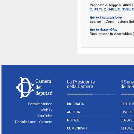
Proposta di legge C. 4069
P
C. 3379
,
C. 3405
,
C. 3580
,
C
Iter in Commissione
Esame in Commissione (iniz
Iter in Assemblea
Discussione in Assemblea (i
La Presidente
Il Sen
della Camera
della 
Portale storico
BIOGRAFIA
L'ISTITU
WebTv
AGENDA
LAVORI 
YouTube
NOTIZIE
LEGGI E
Portale Luce - Camera
COMUNICATI
ATTUALI