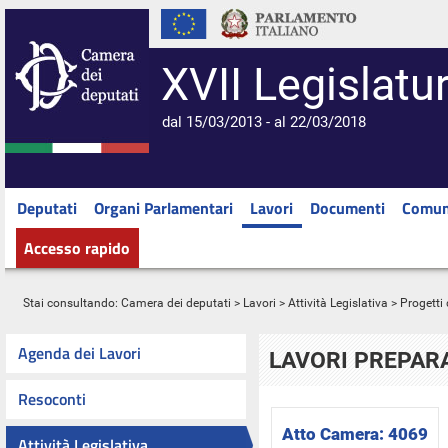
XVII Legislatu
dal 15/03/2013 - al 22/03/2018
Deputati
Organi Parlamentari
Lavori
Documenti
Comun
Accesso rapido
Stai consultando:
Camera dei deputati
>
Lavori
>
Attività Legislativa
>
Progetti 
Agenda dei Lavori
LAVORI PREPARA
Resoconti
Atto Camera:
4069
Attività Legislativa