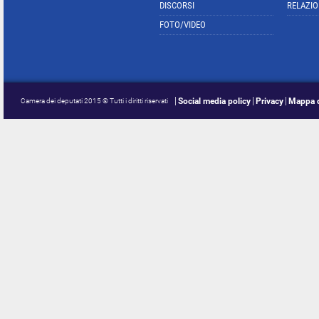
DISCORSI
RELAZIO
FOTO/VIDEO
Social media policy
Privacy
Mappa d
Camera dei deputati 2015 © Tutti i diritti riservati