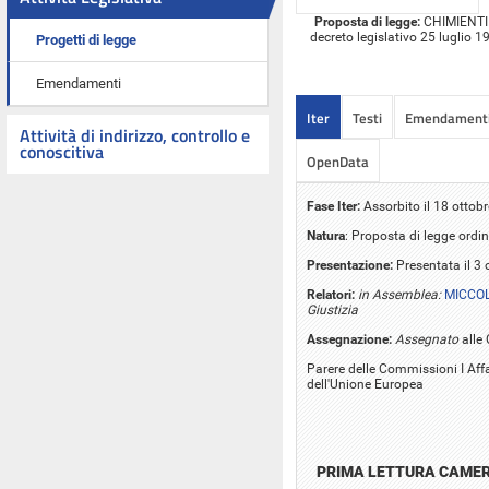
Proposta di legge:
CHIMIENTI ed
decreto legislativo 25 luglio 19
Progetti di legge
Emendamenti
Iter
Testi
Emendament
Attività di indirizzo, controllo e
conoscitiva
OpenData
Fase Iter:
Assorbito il 18 ottob
Natura
: Proposta di legge ordin
Presentazione:
Presentata il 3 
Relatori:
in Assemblea:
MICCOL
Giustizia
Assegnazione:
Assegnato
alle 
Parere delle Commissioni I Affari
dell'Unione Europea
PRIMA LETTURA CAME