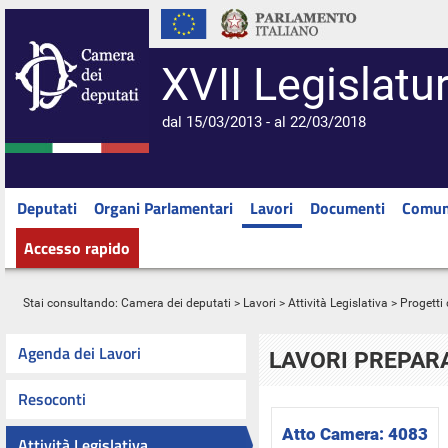
XVII Legislatu
dal 15/03/2013 - al 22/03/2018
Deputati
Organi Parlamentari
Lavori
Documenti
Comun
Accesso rapido
Stai consultando:
Camera dei deputati
>
Lavori
>
Attività Legislativa
>
Progetti 
Agenda dei Lavori
LAVORI PREPARA
Resoconti
Atto Camera:
4083
Attività Legislativa