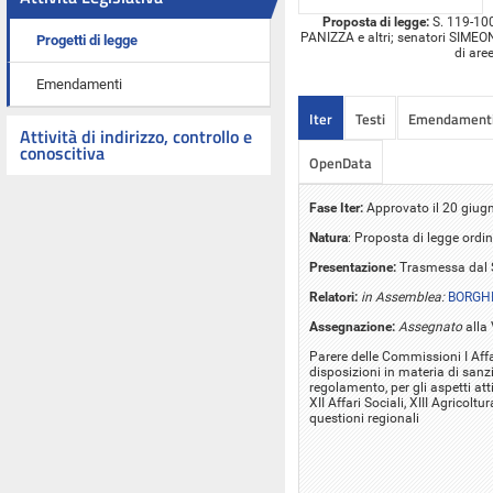
Proposta di legge:
S. 119-100
PANIZZA e altri; senatori SIMEONI
Progetti di legge
di are
Emendamenti
Iter
Testi
Emendament
Attività di indirizzo, controllo e
conoscitiva
OpenData
Fase Iter:
Approvato il 20 giug
Natura
: Proposta di legge ordin
Presentazione:
Trasmessa dal 
Relatori:
in Assemblea:
BORGHI
Assegnazione:
Assegnato
alla
Parere delle Commissioni I Affar
disposizioni in materia di sanzio
regolamento, per gli aspetti atti
XII Affari Sociali, XIII Agricol
questioni regionali