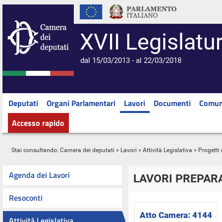
XVII Legislatu
dal 15/03/2013 - al 22/03/2018
Deputati
Organi Parlamentari
Lavori
Documenti
Comun
Accesso rapido
Stai consultando:
Camera dei deputati
>
Lavori
>
Attività Legislativa
>
Progetti 
Agenda dei Lavori
LAVORI PREPARA
Resoconti
Atto Camera:
4144
Attività Legislativa