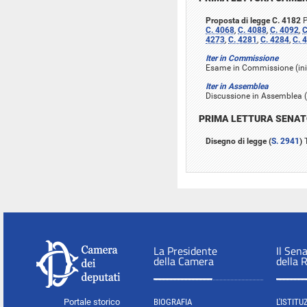
Proposta di legge C. 4182
P
C. 4068
,
C. 4088
,
C. 4092
,
C
4273
,
C. 4281
,
C. 4284
,
C. 
Iter in Commissione
Esame in Commissione (inizi
Iter in Assemblea
Discussione in Assemblea (i
PRIMA LETTURA SENA
Disegno di legge (
S. 2941
)
T
La Presidente
Il Sen
della Camera
della 
Portale storico
BIOGRAFIA
L'ISTITU