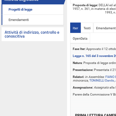
Proposta di legge:
DELLAI ed alt
1957, n. 361, in materia di elez
Progetti di legge
1993, n.
Emendamenti
Iter
Testi
Emendament
Attività di indirizzo, controllo e
conoscitiva
OpenData
Fase Iter:
Approvato il 12 otto
Legge n. 165 del 3 novembre 
Natura
: Proposta di legge ordin
Presentazione:
Presentata il 2
Relatori:
in Assemblea:
FIANO 
minoranza
,
TONINELLI Danilo
,
Assegnazione:
Assegnato
alla 
Parere della Commissione V Bi
PRIMA LETTURA CAME