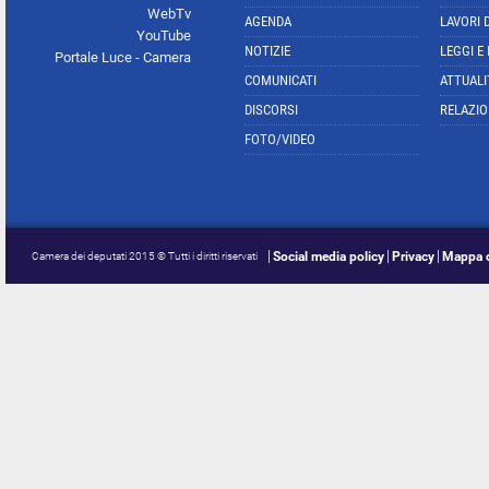
WebTv
AGENDA
LAVORI 
YouTube
NOTIZIE
LEGGI E
Portale Luce - Camera
COMUNICATI
ATTUALI
DISCORSI
RELAZIO
FOTO/VIDEO
Social media policy
Privacy
Mappa d
Camera dei deputati 2015 © Tutti i diritti riservati