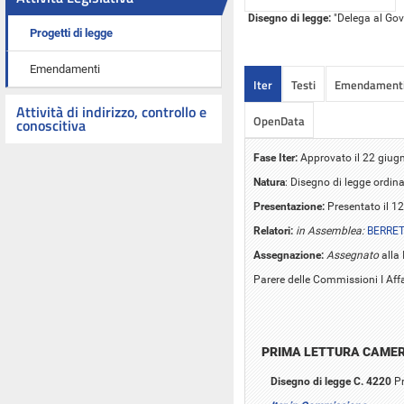
Disegno di legge:
"Delega al Gove
Progetti di legge
Emendamenti
Iter
Testi
Emendament
Attività di indirizzo, controllo e
OpenData
conoscitiva
Fase Iter:
Approvato il 22 giug
Natura
: Disegno di legge ordina
Presentazione:
Presentato il 1
Relatori:
in Assemblea:
BERRET
Assegnazione:
Assegnato
alla 
Parere delle Commissioni I Affar
PRIMA LETTURA CAME
Disegno di legge C. 4220
Pr