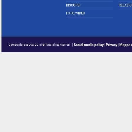
DISCORSI
RELAZIO
FOTO/VIDEO
Social media policy
Privacy
Mappa d
Camera dei deputati 2015 © Tutti i diritti riservati