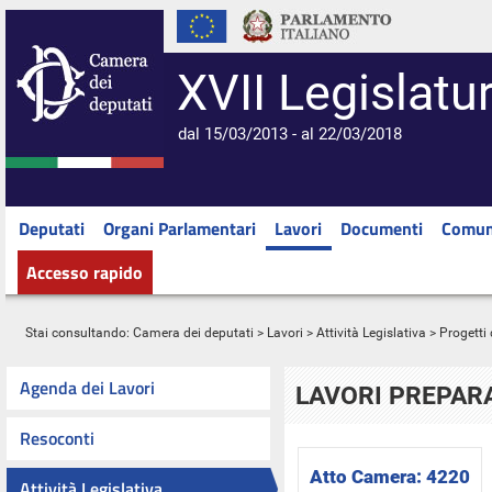
XVII Legislatu
dal 15/03/2013 - al 22/03/2018
Deputati
Organi Parlamentari
Lavori
Documenti
Comun
Accesso rapido
Stai consultando:
Camera dei deputati
>
Lavori
>
Attività Legislativa
>
Progetti 
Agenda dei Lavori
LAVORI PREPARA
Resoconti
Atto Camera:
4220
Attività Legislativa