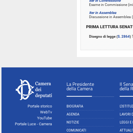
Iter in Commissione
Esame in Commissione (iniz
Iter in Assemblea
Discussione in Assemblea (
PRIMA LETTURA SENA
Disegno di legge (
S. 2864
)
T
La Presidente
Il Sen
della Camera
della 
Portale storico
BIOGRAFIA
L'ISTITU
WebTv
AGENDA
LAVORI 
YouTube
NOTIZIE
LEGGI E
Portale Luce - Camera
COMUNICATI
ATTUALI