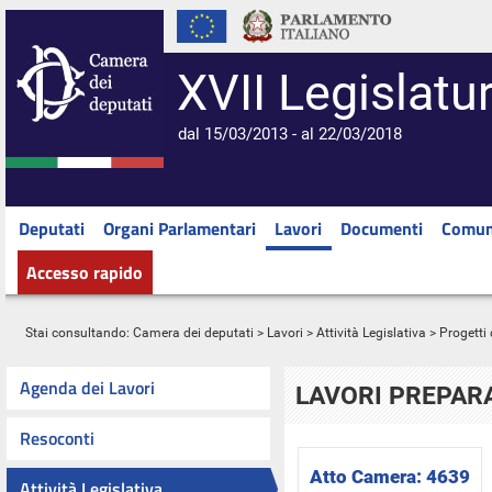
XVII Legislatu
dal 15/03/2013 - al 22/03/2018
Deputati
Organi Parlamentari
Lavori
Documenti
Comun
Accesso rapido
Stai consultando:
Camera dei deputati
>
Lavori
>
Attività Legislativa
>
Progetti 
Agenda dei Lavori
LAVORI PREPARA
Resoconti
Atto Camera:
4639
Attività Legislativa