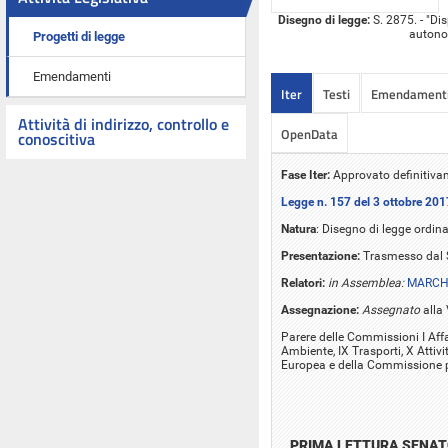
Disegno di legge:
S. 2875. - "Di
autonom
Progetti di legge
Emendamenti
Iter
Testi
Emendament
Attività di indirizzo, controllo e
OpenData
conoscitiva
Fase Iter:
Approvato definitivam
Legge n. 157 del 3 ottobre 201
Natura
: Disegno di legge ordina
Presentazione:
Trasmesso dal S
Relatori:
in Assemblea:
MARCH
Assegnazione:
Assegnato
alla
Parere delle Commissioni I Affari 
Ambiente, IX Trasporti, X Attivit
Europea e della Commissione pa
PRIMA LETTURA SENA