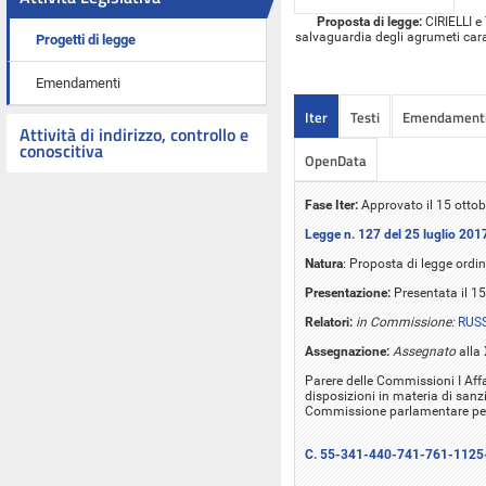
Proposta di legge:
CIRIELLI e 
salvaguardia degli agrumeti caratt
Progetti di legge
Emendamenti
Iter
Testi
Emendament
Attività di indirizzo, controllo e
conoscitiva
OpenData
Fase Iter:
Approvato il 15 ottob
Legge n. 127 del 25 luglio 201
Natura
: Proposta di legge ordin
Presentazione:
Presentata il 1
Relatori:
in Commissione:
RUS
Assegnazione:
Assegnato
alla 
Parere delle Commissioni I Affar
disposizioni in materia di sanzi
Commissione parlamentare per 
C. 55-341-440-741-761-1125