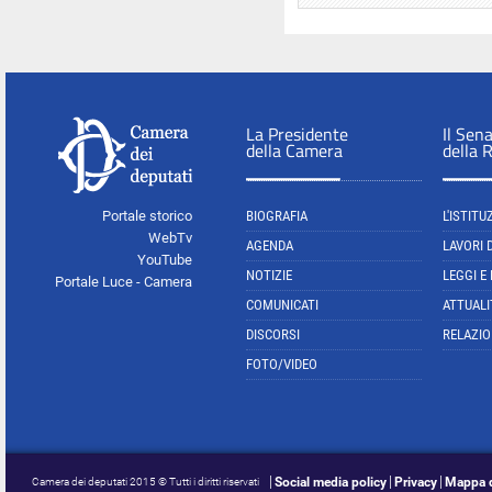
La Presidente
Il Sen
della Camera
della 
Portale storico
BIOGRAFIA
L'ISTITU
WebTv
AGENDA
LAVORI 
YouTube
NOTIZIE
LEGGI E
Portale Luce - Camera
COMUNICATI
ATTUALI
DISCORSI
RELAZIO
FOTO/VIDEO
Social media policy
Privacy
Mappa d
Camera dei deputati 2015 © Tutti i diritti riservati