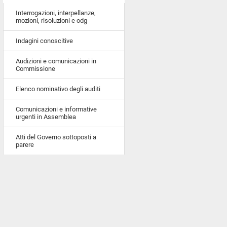
Interrogazioni, interpellanze,
mozioni, risoluzioni e odg
Indagini conoscitive
Audizioni e comunicazioni in
Commissione
Elenco nominativo degli auditi
Comunicazioni e informative
urgenti in Assemblea
Atti del Governo sottoposti a
parere