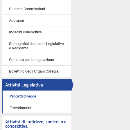
Giunte e Commissioni
Audizioni
Indagini conoscitive
Stenografici delle sedi Legislativa
e Redigente
Comitato per la legislazione
Bollettino degli Organi Collegiali
Attività Legislativa
Progetti di legge
Emendamenti
Attività di indirizzo, controllo e
conoscitiva