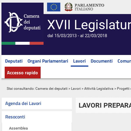
XVII Legislatu
dal 15/03/2013 - al 22/03/2018
Deputati
Organi Parlamentari
Lavori
Documenti
Comun
Accesso rapido
Stai consultando:
Camera dei deputati
>
Lavori
>
Attività Legislativa
>
Progetti 
Agenda dei Lavori
LAVORI PREPARA
Resoconti
Assemblea