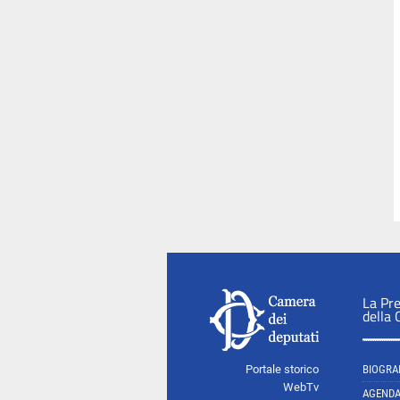
La Pr
della
Portale storico
BIOGRA
WebTv
AGEND