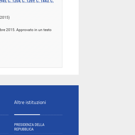
 945
,
C. 1204
,
C. 1269
,
C. 1443
,
C.
 2015)
obre 2015. Approvato in un testo
Altre istituzioni
PRESIDENZA DELLA
REPUBBLICA