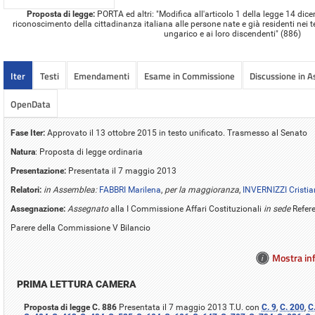
Proposta di legge:
PORTA ed altri: "Modifica all'articolo 1 della legge 14 dic
riconoscimento della cittadinanza italiana alle persone nate e già residenti nei te
ungarico e ai loro discendenti" (886)
Iter
Testi
Emendamenti
Esame in Commissione
Discussione in 
OpenData
Fase Iter:
Approvato il 13 ottobre 2015 in testo unificato. Trasmesso al Senato
Natura
: Proposta di legge ordinaria
Presentazione:
Presentata il 7 maggio 2013
Relatori:
in Assemblea:
FABBRI Marilena
,
per la maggioranza
,
INVERNIZZI Cristia
Assegnazione:
Assegnato
alla I Commissione Affari Costituzionali
in sede
Refer
Parere della Commissione V Bilancio
Mostra inf
PRIMA LETTURA CAMERA
Proposta di legge C. 886
Presentata il 7 maggio 2013 T.U. con
C. 9
,
C. 200
,
C