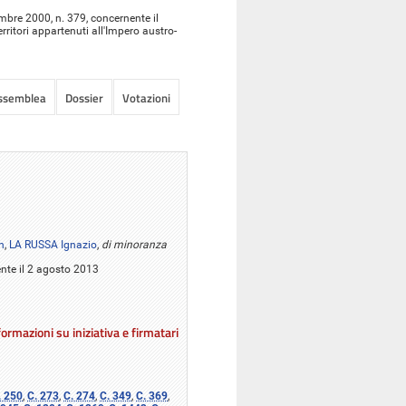
embre 2000, n. 379, concernente il
rritori appartenuti all'Impero austro-
Assemblea
Dossier
Votazioni
n
,
LA RUSSA Ignazio
,
di minoranza
ente il 2 agosto 2013
ormazioni su iniziativa e firmatari
. 250
,
C. 273
,
C. 274
,
C. 349
,
C. 369
,