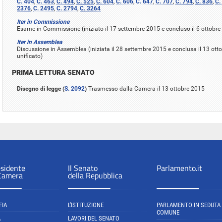
C. 404
,
C. 463
,
C. 494
,
C. 525
,
C. 604
,
C. 606
,
C. 647
,
C. 707
,
C. 794
,
C. 836
,
C.
2376
,
C. 2495
,
C. 2794
,
C. 3264
Iter in Commissione
Esame in Commissione (iniziato il 17 settembre 2015 e concluso il 6 ottobre
Iter in Assemblea
Discussione in Assemblea (iniziata il 28 settembre 2015 e conclusa il 13 ott
unificato)
PRIMA LETTURA SENATO
Disegno di legge (
S. 2092
)
Trasmesso dalla Camera il 13 ottobre 2015
esidente
Il Senato
Parlamento.it
 Camera
della Repubblica
FIA
L'ISTITUZIONE
PARLAMENTO IN SEDUTA
COMUNE
A
LAVORI DEL SENATO