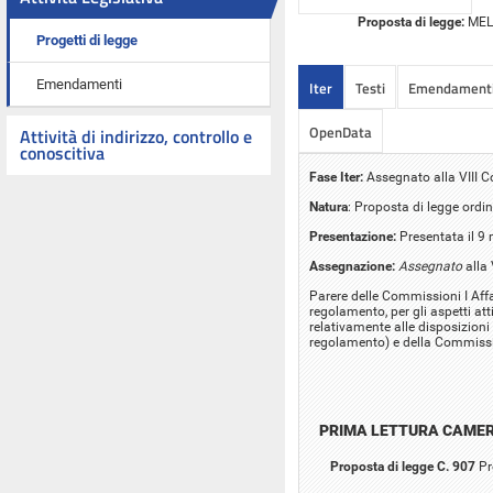
Proposta di legge:
MELIL
Progetti di legge
Emendamenti
Iter
Testi
Emendament
OpenData
Attività di indirizzo, controllo e
conoscitiva
Fase Iter:
Assegnato alla VIII
Natura
: Proposta di legge ordin
Presentazione:
Presentata il 9
Assegnazione:
Assegnato
alla
Parere delle Commissioni I Affar
regolamento, per gli aspetti att
relativamente alle disposizioni 
regolamento) e della Commissio
PRIMA LETTURA CAME
Proposta di legge C. 907
Pr