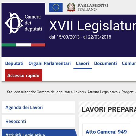
XVII Legislatu
dal 15/03/2013 - al 22/03/2018
Deputati
Organi Parlamentari
Lavori
Documenti
Comun
Accesso rapido
Stai consultando:
Camera dei deputati
>
Lavori
>
Attività Legislativa
>
Progetti 
Agenda dei Lavori
LAVORI PREPARA
Resoconti
Atto Camera:
949
Attività Legislativa