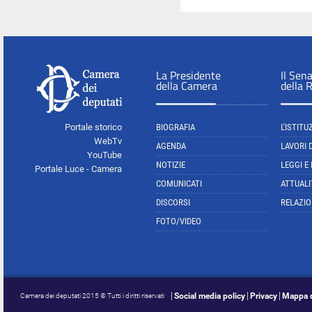
La Presidente
Il Sen
della Camera
della 
Portale storico
BIOGRAFIA
L'ISTITU
WebTv
AGENDA
LAVORI 
YouTube
NOTIZIE
LEGGI E
Portale Luce - Camera
COMUNICATI
ATTUALI
DISCORSI
RELAZIO
FOTO/VIDEO
Social media policy
Privacy
Mappa d
Camera dei deputati 2015 © Tutti i diritti riservati