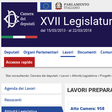
XVII Legislatu
dal 15/03/2013 - al 22/03/2018
Deputati
Organi Parlamentari
Lavori
Documenti
Comun
Accesso rapido
Stai consultando:
Camera dei deputati
>
Lavori
>
Attività Legislativa
>
Progetti 
Agenda dei Lavori
LAVORI PREPARA
Resoconti
Atto Camera:
958
Attività Legislativa