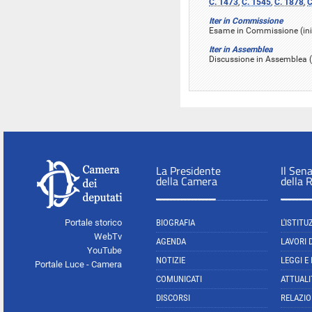
C. 1473
,
C. 1545
,
C. 1878
,
C
Iter in Commissione
Esame in Commissione (inizi
Iter in Assemblea
Discussione in Assemblea (i
La Presidente
Il Sen
della Camera
della 
Portale storico
BIOGRAFIA
L'ISTITU
WebTv
AGENDA
LAVORI 
YouTube
NOTIZIE
LEGGI E
Portale Luce - Camera
COMUNICATI
ATTUALI
DISCORSI
RELAZIO