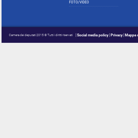
FOTO/VIDEO
Social media policy
Privacy
Mappa d
Camera dei deputati 2015 © Tutti i diritti riservati