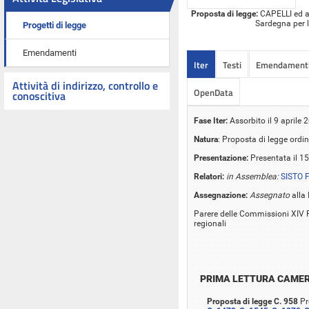
Proposta di legge:
CAPELLI ed alt
Sardegna per l
Progetti di legge
Emendamenti
Iter
Testi
Emendament
Attività di indirizzo, controllo e
OpenData
conoscitiva
Fase Iter:
Assorbito il 9 aprile
Natura
: Proposta di legge ordin
Presentazione:
Presentata il 1
Relatori:
in Assemblea:
SISTO 
Assegnazione:
Assegnato
alla 
Parere delle Commissioni XIV P
regionali
PRIMA LETTURA CAME
Proposta di legge C. 958
Pr