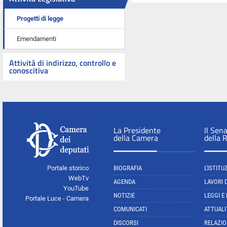
Progetti di legge
Emendamenti
Attività di indirizzo, controllo e
conoscitiva
La Presidente
Il Sen
della Camera
della 
Portale storico
BIOGRAFIA
L'ISTITU
WebTv
AGENDA
LAVORI 
YouTube
NOTIZIE
LEGGI E
Portale Luce - Camera
COMUNICATI
ATTUALI
DISCORSI
RELAZIO