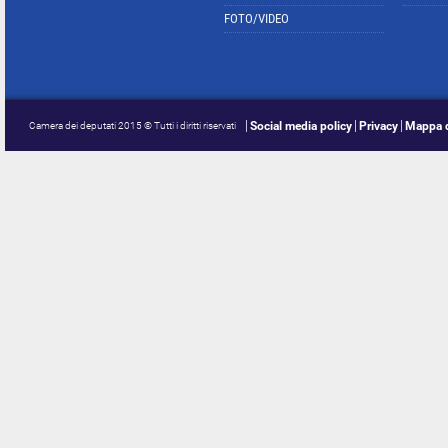
FOTO/VIDEO
Social media policy
Privacy
Mappa d
Camera dei deputati 2015 © Tutti i diritti riservati