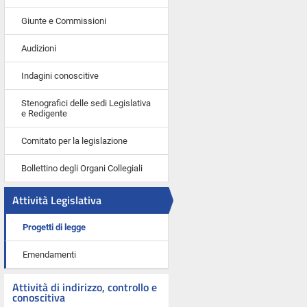
Giunte e Commissioni
Audizioni
Indagini conoscitive
Stenografici delle sedi Legislativa
e Redigente
Comitato per la legislazione
Bollettino degli Organi Collegiali
Attività Legislativa
Progetti di legge
Emendamenti
Attività di indirizzo, controllo e
conoscitiva