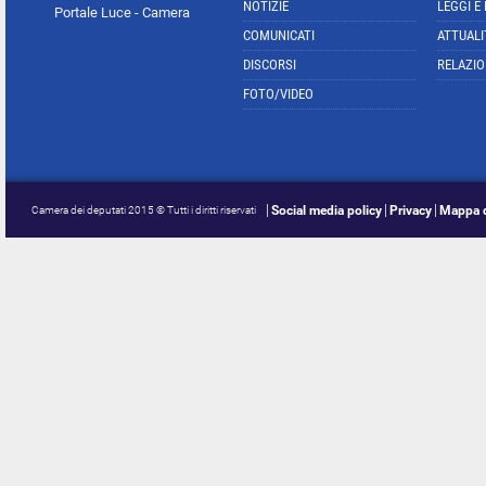
NOTIZIE
LEGGI E
Portale Luce - Camera
COMUNICATI
ATTUALI
DISCORSI
RELAZIO
FOTO/VIDEO
Social media policy
Privacy
Mappa d
Camera dei deputati 2015 © Tutti i diritti riservati