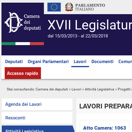
XVII Legislatu
dal 15/03/2013 - al 22/03/2018
Deputati
Organi Parlamentari
Lavori
Documenti
Comun
Accesso rapido
Stai consultando:
Camera dei deputati
>
Lavori
>
Attività Legislativa
>
Progetti 
Agenda dei Lavori
LAVORI PREPARA
Resoconti
Atto Camera:
1063
Attività Legislativa