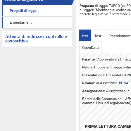
Proposta di legge:
TURCO (ex BONA
di legge): "Modifiche al codice civ
Progetti di legge
decreto legislativo 7 settembre 
Emendamenti
Iter
Testi
Emendament
Attività di indirizzo, controllo e
conoscitiva
OpenData
Fase Iter:
Approvato il 21 marz
Natura
: Proposta di legge ordin
Presentazione:
Presentata il 2
Relatori:
in Assemblea:
BONAFE
Assegnazione:
Assegnato
alla 
Parere delle Commissioni I Affari
comma 1-bis, del regolamento
PRIMA LETTURA CAME