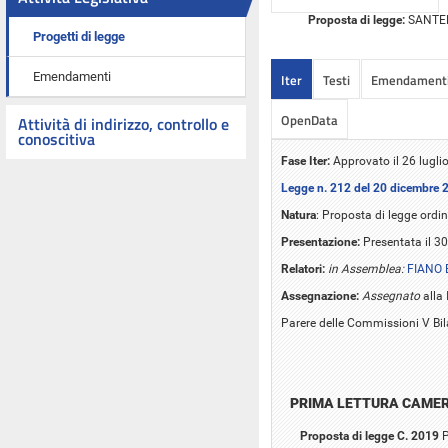
Proposta di legge:
SANTERIN
Progetti di legge
Emendamenti
Iter
Testi
Emendament
OpenData
Attività di indirizzo, controllo e
conoscitiva
Fase Iter:
Approvato il 26 lugl
Legge n. 212 del 20 dicembre 
Natura
: Proposta di legge ordin
Presentazione:
Presentata il 3
Relatori:
in Assemblea:
FIANO 
Assegnazione:
Assegnato
alla 
Parere delle Commissioni V Bila
PRIMA LETTURA CAME
Proposta di legge C. 2019
P