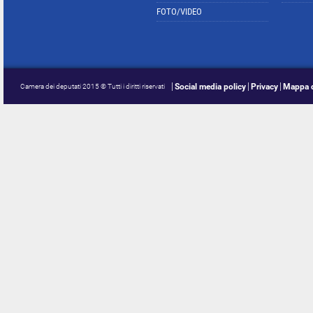
FOTO/VIDEO
Social media policy
Privacy
Mappa d
Camera dei deputati 2015 © Tutti i diritti riservati