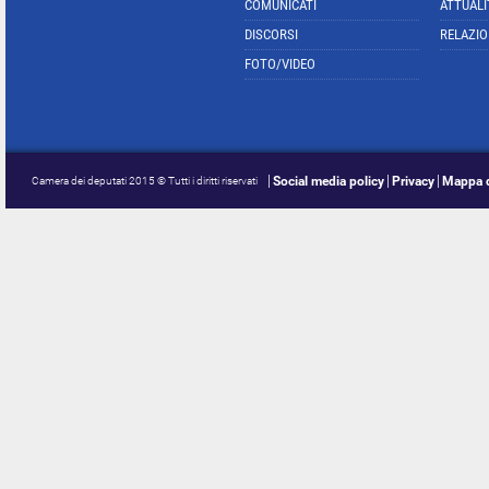
COMUNICATI
ATTUALI
DISCORSI
RELAZIO
FOTO/VIDEO
Social media policy
Privacy
Mappa d
Camera dei deputati 2015 © Tutti i diritti riservati