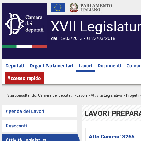
XVII Legislatu
dal 15/03/2013 - al 22/03/2018
Deputati
Organi Parlamentari
Lavori
Documenti
Comun
Accesso rapido
Stai consultando:
Camera dei deputati
>
Lavori
>
Attività Legislativa
>
Progetti 
Agenda dei Lavori
LAVORI PREPARA
Resoconti
Atto Camera:
3265
Attività Legislativa