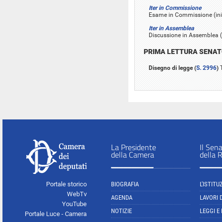
Iter in Commissione
Esame in Commissione (iniz
Iter in Assemblea
Discussione in Assemblea (
PRIMA LETTURA SENA
Disegno di legge (
S. 2996
)
T
La Presidente
Il Sen
della Camera
della 
Portale storico
BIOGRAFIA
L'ISTITU
WebTv
AGENDA
LAVORI 
YouTube
NOTIZIE
LEGGI E
Portale Luce - Camera