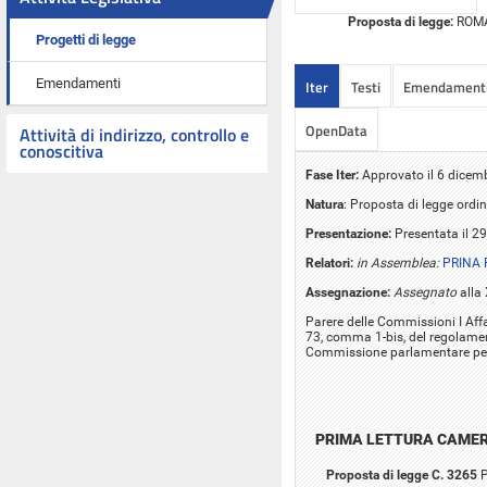
Proposta di legge:
ROMAN
Progetti di legge
Emendamenti
Iter
Testi
Emendament
OpenData
Attività di indirizzo, controllo e
conoscitiva
Fase Iter:
Approvato il 6 dicem
Natura
: Proposta di legge ordin
Presentazione:
Presentata il 29
Relatori:
in Assemblea:
PRINA 
Assegnazione:
Assegnato
alla 
Parere delle Commissioni I Affari
73, comma 1-bis, del regolamento
Commissione parlamentare per 
PRIMA LETTURA CAME
Proposta di legge C. 3265
P