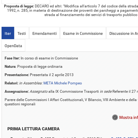
Proposta di legge:
DECARO ed altri: "Modifica all'articolo 7 del codice della strada,
1992, n. 285, in materia di destinazione dei proventi dei parcheggi a pagamento 
strada al finanziamento dei servizi di trasporto pubblico
Iter
Testi
Emendamenti
Esame in Commissione
Discussione in 
OpenData
Fase Iter:
In corso di esame in Commissione
Natura
: Proposta di legge ordinaria
Presentazione:
Presentata il 2 aprile 2013
Relatori:
in Assemblea:
META Michele Pompeo
Assegnazione:
Assegnato
alla IX Commissione Trasporti
in sede
Referente il 2
Parere delle Commissioni I Affari Costituzionali, V Bilancio, VIII Ambiente e de
questioni regionali
Mostra inf
PRIMA LETTURA CAMERA