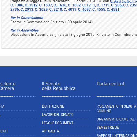
Proposta di legge C. 608
Presentata il 2 aprile 2013 T.U. con
C. 423
,
C. 871
,
C
C. 1386
,
C. 1512
,
C. 1537
,
C. 1616
,
C. 1632
,
C. 1711
,
C. 1719
,
C. 2063
,
C. 235
2736
,
C. 2913
,
C. 3029
,
C. 3218
,
C. 4019
,
C. 4097
,
C. 4555
,
C. 4581
Iter in Commissione
Esame in Commissione (iniziato il 30 aprile 2014)
Iter in Assemblea
Discussione in Assemblea (iniziata l'8 giugno 2015. Rinviato in Commission
esidente
Il Senato
Parlamento.it
 Camera
della Repubblica
FIA
L'ISTITUZIONE
PARLAMENTO IN SEDUTA
COMUNE
A
LAVORI DEL SENATO
ORGANISMI BICAMERALI
LEGGI E DOCUMENTI
SEMESTRE UE
CATI
ATTUALITÀ
RAPPORTI INTERNAZIONA