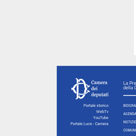
La Pr
della
Portale storico
BIOGRA
WebTv
AGEND
YouTube
NOTIZIE
Portale Luce - Camera
COMUNI