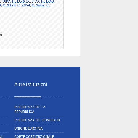
. 1085
,
C. 1126
,
C. 1177
,
C. 1263
,
3
,
C. 2379
,
C. 2454
,
C. 2662
,
C.
e)
Altre istituzioni
PRESIDENZA DELLA
REPUBBLICA
PRESIDENZA DEL CONSIGLIO
UNIONE EUROPEA
LI
CORTE COSTITUZIONALE