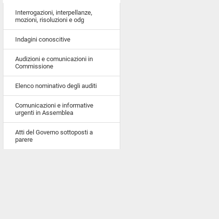
Interrogazioni, interpellanze,
mozioni, risoluzioni e odg
Indagini conoscitive
Audizioni e comunicazioni in
Commissione
Elenco nominativo degli auditi
Comunicazioni e informative
urgenti in Assemblea
Atti del Governo sottoposti a
parere