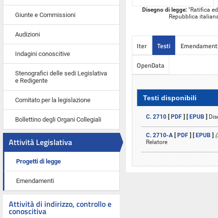
Disegno di legge:
"Ratifica ed
Giunte e Commissioni
Repubblica italiana
Audizioni
Iter
Testi
Emendament
Indagini conoscitive
OpenData
Stenografici delle sedi Legislativa
e Redigente
Testi disponibili
Comitato per la legislazione
C. 2710
[
PDF
] [
EPUB
]
Dis
Bollettino degli Organi Collegiali
C. 2710-A
[
PDF
] [
EPUB
]
(
Attività Legislativa
Relatore
Progetti di legge
Emendamenti
Attività di indirizzo, controllo e
conoscitiva