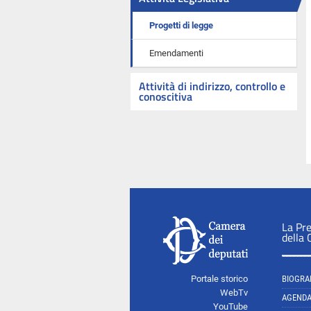
Progetti di legge
Emendamenti
Attività di indirizzo, controllo e
conoscitiva
La Pr
della
Portale storico
BIOGRA
WebTv
AGEND
YouTube