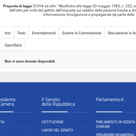
Proposta di legge:
D'UVA ed altri: "Modifiche alla legge 20 maggio 1985, n. 222, c
dell'otto per mille del gettito dell'imposta sul reddito delle persone fisiche a di
informazione, divulgazione e propaganda da parte dello 
Iter
Testi
Emendamenti
Esame in Commissione
Discussione in 
OpenData
Non ci sono dossier disponibili.
esidente
Il Senato
Parlamento.it
 Camera
della Repubblica
FIA
L'ISTITUZIONE
PARLAMENTO IN SEDUTA
COMUNE
A
LAVORI DEL SENATO
ORGANISMI BICAMERALI