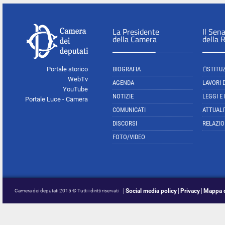
La Presidente
Il Sen
della Camera
della 
Portale storico
BIOGRAFIA
L'ISTITU
WebTv
AGENDA
LAVORI 
YouTube
NOTIZIE
LEGGI E
Portale Luce - Camera
COMUNICATI
ATTUALI
DISCORSI
RELAZIO
FOTO/VIDEO
Social media policy
Privacy
Mappa d
Camera dei deputati 2015 © Tutti i diritti riservati