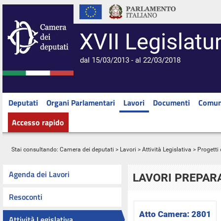
XVII Legislatu
dal 15/03/2013 - al 22/03/2018
Deputati
Organi Parlamentari
Lavori
Documenti
Comun
Accesso rapido
Stai consultando:
Camera dei deputati
>
Lavori
>
Attività Legislativa
>
Progetti 
Agenda dei Lavori
LAVORI PREPARA
Resoconti
Atto Camera:
2801
Attività Legislativa