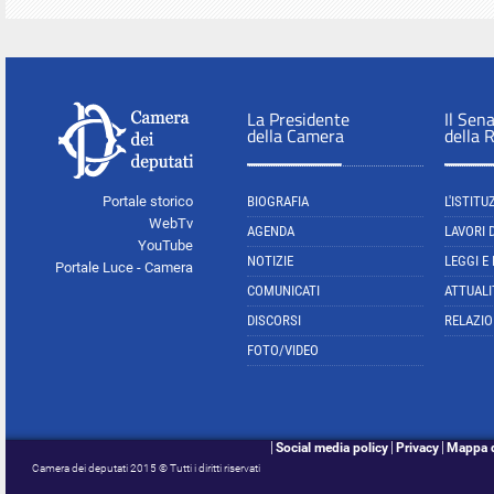
La Presidente
Il Sen
della Camera
della 
Portale storico
BIOGRAFIA
L'ISTITU
WebTv
AGENDA
LAVORI 
YouTube
NOTIZIE
LEGGI E
Portale Luce - Camera
COMUNICATI
ATTUALI
DISCORSI
RELAZIO
FOTO/VIDEO
Social media policy
Privacy
Mappa d
Camera dei deputati 2015 © Tutti i diritti riservati