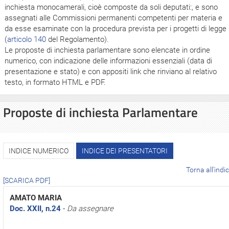
inchiesta monocamerali, cioè composte da soli deputati:, e sono
assegnati alle Commissioni permanenti competenti per materia e
da esse esaminate con la procedura prevista per i progetti di legge
(
articolo 140
del Regolamento).
Le proposte di inchiesta parlamentare sono elencate in ordine
numerico, con indicazione delle informazioni essenziali (data di
presentazione e stato) e con appositi link che rinviano al relativo
testo, in formato HTML e PDF.
Proposte di inchiesta Parlamentare
INDICE NUMERICO
INDICE DEI PRESENTATORI
Torna all'indi
[SCARICA PDF]
AMATO MARIA
Doc. XXII, n.24
-
Da assegnare