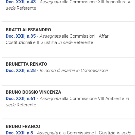
Doc. XXII, n.43
-
Assegnata
alla Commissione XIII Agricoltura
in
sede
Referente
BRATTI ALESSANDRO
Doc. XXII, n.35
-
Assegnata
alle Commissioni I Affari
Costituzionali e II Giustizia
in sede
Referente
BRUNETTA RENATO
Doc. XXII, n.28
-
In corso di esame in Commissione
BRUNO BOSSIO VINCENZA
Doc. XXII, n.61
-
Assegnata
alla Commissione VIII Ambiente
in
sede
Referente
BRUNO FRANCO
Doc. XXII, n.3
-
Assegnata
alla Commissione II Giustizia
in sede