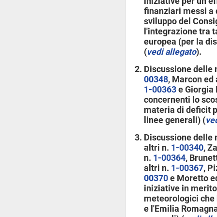
iniziative per un e
finanziari messi a
sviluppo del Consig
l'integrazione tra t
europea (per la dis
(
vedi allegato
).
Discussione delle m
00348
, Marcon ed a
1-00363
e Giorgia 
concernenti lo sco
materia di deficit 
linee generali) (
ved
Discussione delle 
altri n.
1-00340
, Z
n.
1-00364
, Brunet
altri n.
1-00367
, P
00370
e Moretto ed
iniziative in merit
meteorologici che 
e l'Emilia Romagna 