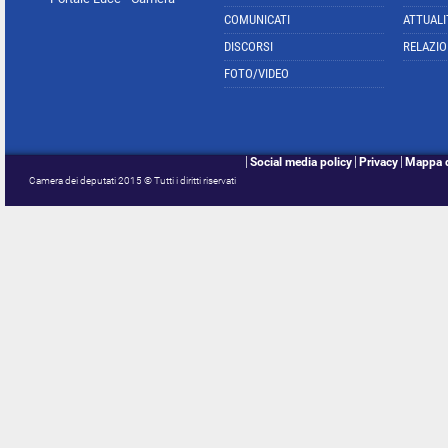
COMUNICATI
ATTUALI
DISCORSI
RELAZIO
FOTO/VIDEO
Social media policy
Privacy
Mappa d
Camera dei deputati 2015 © Tutti i diritti riservati