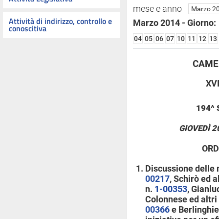
mese e anno
Attività di indirizzo, controllo e
Marzo 2014 - Giorno:
conoscitiva
04
05
06
07
10
11
12
13
CAMER
XV
194^
GIOVEDÌ 2
ORD
Discussione delle 
00217
, Schirò ed al
n.
1-00353
, Gianlu
Colonnese ed altri
00366
e Berlinghier