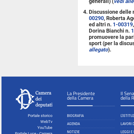
generali) (
vedi all
Discussione delle 
00290
, Roberta Ago
ed altri n.
1-00319
Dorina Bianchi n.
1
promuovere la pari
sport (per la discu
allegato
).
La Presidente
Il Sen
della Camera
della 
Portale storico
BIOGRAFIA
L'ISTITU
WebTv
AGENDA
LAVORI 
YouTube
NOTIZIE
LEGGI E
Portale Luce - Camera