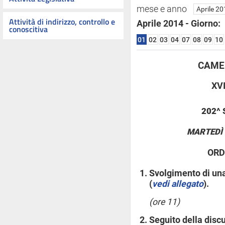
mese e anno
Attività di indirizzo, controllo e
Aprile 2014 - Giorno:
conoscitiva
01
02
03
04
07
08
09
10
CAMER
XV
202^
MARTEDÌ 
ORD
Svolgimento di una
(
vedi allegato
).
(ore 11)
Seguito della disc