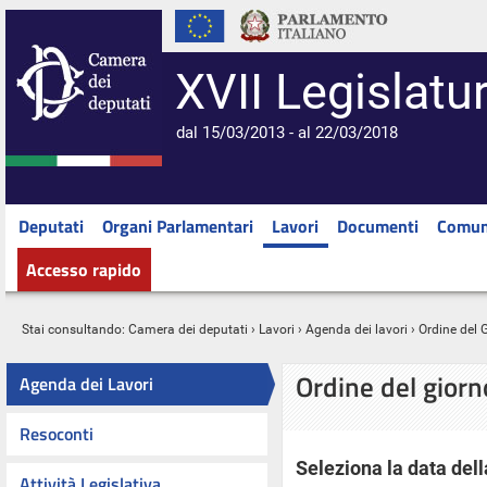
XVII Legislatu
dal 15/03/2013 - al 22/03/2018
Deputati
Organi Parlamentari
Lavori
Documenti
Comun
Accesso rapido
Stai consultando:
Camera dei deputati
›
Lavori
›
Agenda dei lavori
› Ordine del 
Ordine del gior
Agenda dei Lavori
Resoconti
Seleziona la data dell
Attività Legislativa