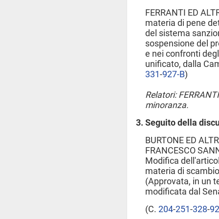
FERRANTI ED ALTRI
materia di pene det
del sistema sanzion
sospensione del p
e nei confronti degl
unificato, dalla Ca
331
​-
927-B
​)
Relatori: FERRANTI
minoranza.
Seguito della disc
BURTONE ED ALTRI
FRANCESCO SANNA 
Modifica dell'artico
materia di scambio 
(Approvata, in un t
modificata dal Sen
(C.
204
​-
251
​-
328
​-
92