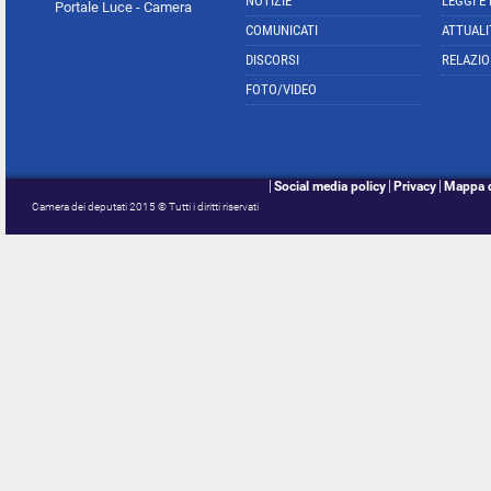
NOTIZIE
LEGGI E
Portale Luce - Camera
COMUNICATI
ATTUALI
DISCORSI
RELAZIO
FOTO/VIDEO
Social media policy
Privacy
Mappa d
Camera dei deputati 2015 © Tutti i diritti riservati