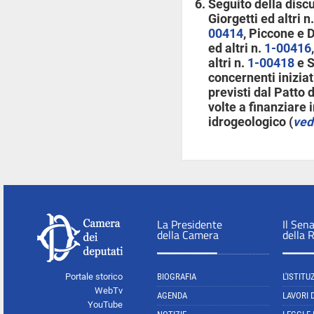
Seguito della disc
Giorgetti ed altri n
00414
, Piccone e 
ed altri n.
1-00416
altri n.
1-00418
e S
concernenti iniziat
previsti dal Patto d
volte a finanziare 
idrogeologico (
ved
La Presidente
Il Sen
della Camera
della 
Portale storico
BIOGRAFIA
L'ISTITU
WebTv
AGENDA
LAVORI 
YouTube