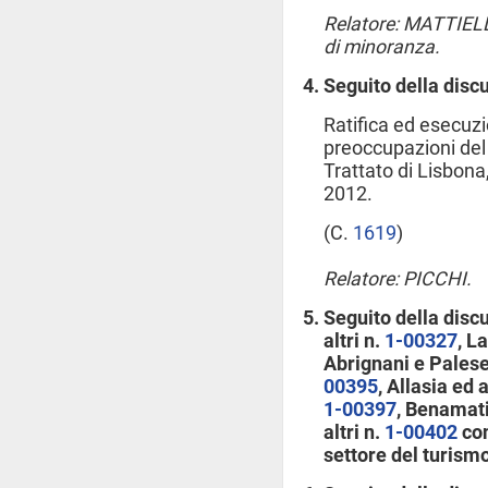
Relatore: MATTIELL
di minoranza.
Seguito della disc
Ratifica ed esecuzi
preoccupazioni del 
Trattato di Lisbona,
2012.
(C.
1619
​)
Relatore: PICCHI.
Seguito della disc
altri n.
1-00327
, L
Abrignani e Palese
00395
, Allasia ed a
1-00397
, Benamati
altri n.
1-00402
con
settore del turismo