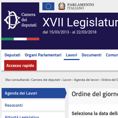
XVII Legislatu
dal 15/03/2013 - al 22/03/2018
Deputati
Organi Parlamentari
Lavori
Documenti
Comun
Accesso rapido
Stai consultando:
Camera dei deputati
›
Lavori
›
Agenda dei lavori
› Ordine del 
Ordine del gior
Agenda dei Lavori
Resoconti
Seleziona la data dell
Attività Legislativa