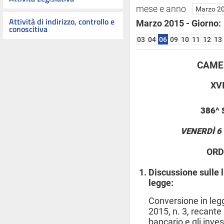
mese e anno
Attività di indirizzo, controllo e
Marzo 2015 - Giorno:
conoscitiva
03
04
06
09
10
11
12
13
CAMER
XV
386^
VENERDÌ 6
ORD
Discussione sulle l
legge:
Conversione in leg
2015, n. 3, recante
bancario e gli inve