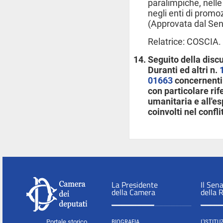
paralimpiche, nelle
negli enti di promo
(Approvata dal Sen
Relatrice: COSCIA.
Seguito della disc
Duranti ed altri n.
01663
concernenti 
con particolare ri
umanitaria e all'es
coinvolti nel conflit
La Presidente
Il Sen
della Camera
della 
Portale storico
BIOGRAFIA
L'ISTITU