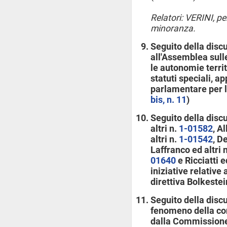
Relatori: VERINI, p
minoranza.
Seguito della disc
all'Assemblea sulle
le autonomie territ
statuti speciali, 
parlamentare per le
bis, n. 11
)
Seguito della disc
altri n.
1-01582
, A
altri n.
1-01542
, D
Laffranco ed altri 
01640
e Ricciatti e
iniziative relative
direttiva Bolkestei
Seguito della disc
fenomeno della co
dalla Commissione