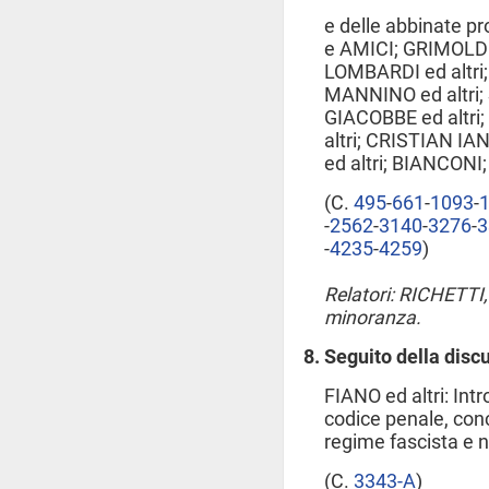
e delle abbinate p
e AMICI; GRIMOLDI; 
LOMBARDI ed altri; 
MANNINO ed altri; S
GIACOBBE ed altr
altri; CRISTIAN IA
ed altri; BIANCONI; 
(C.
495
​-
661
​-
1093
​-
-
2562
​-
3140
​-
3276
​-
3
-
4235
​-
4259
​)
Relatori: RICHETTI,
minoranza.
Seguito della disc
FIANO ed altri: Intr
codice penale, con
regime fascista e n
(C.
3343-A
​)