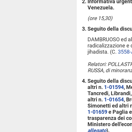
Informativa urgent
Venezuela.
(ore 15,30)
Seguito della disc
DAMBRUOSO ed altri
radicalizzazione e 
jihadista. (C.
3558-
Relatori: POLLASTR
RUSSA, di minoran
Seguito della disc
altri n.
1-01594
, M
Tancredi, Librandi,
altri n.
1-01654
, B
Simonetti ed altri 
1-01659
e Paglia e
trasparenza dei con
Ministero dell'eco
allegato
).