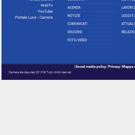
WebTv
AGENDA
LAVORI 
YouTube
NOTIZIE
LEGGI E
Portale Luce - Camera
COMUNICATI
ATTUALI
DISCORSI
RELAZIO
FOTO/VIDEO
Social media policy
Privacy
Mappa d
Camera dei deputati 2015 © Tutti i diritti riservati