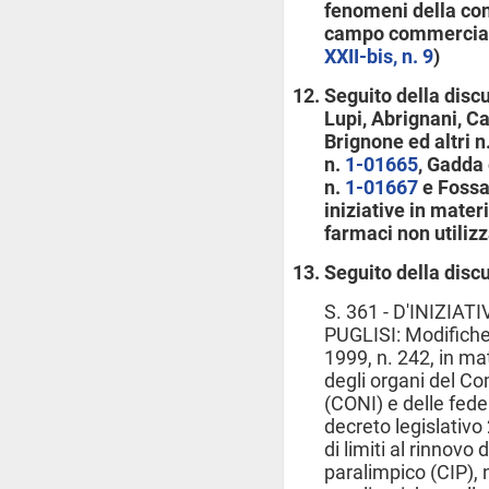
fenomeni della cont
campo commerciale
XXII-bis, n. 9
)
Seguito della disc
Lupi, Abrignani, Cas
Brignone ed altri n
n.
1-01665
, Gadda 
n.
1-01667
e Fossat
iniziative in mater
farmaci non utilizza
Seguito della disc
S. 361 - D'INIZIA
PUGLISI: Modifiche 
1999, n. 242, in mat
degli organi del Co
(CONI) e delle feder
decreto legislativo
di limiti al rinnovo
paralimpico (CIP), 