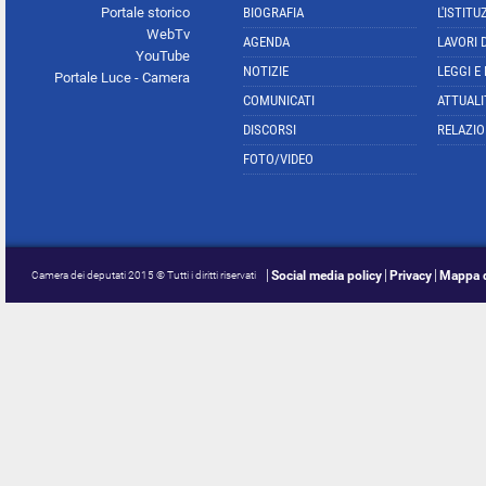
Portale storico
BIOGRAFIA
L'ISTITU
WebTv
AGENDA
LAVORI 
YouTube
NOTIZIE
LEGGI E
Portale Luce - Camera
COMUNICATI
ATTUALI
DISCORSI
RELAZIO
FOTO/VIDEO
Social media policy
Privacy
Mappa d
Camera dei deputati 2015 © Tutti i diritti riservati